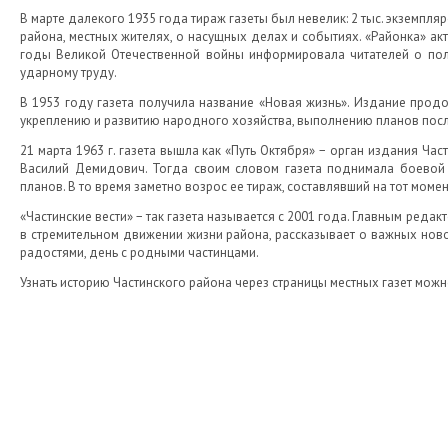
В марте далекого 1935 года тираж газеты был невелик: 2 тыс. экземпля
района, местных жителях, о насущных делах и событиях. «Районка» ак
годы Великой Отечественной войны информировала читателей о пол
ударному труду.
В 1953 году газета получила название «Новая жизнь». Издание прод
укреплению и развитию народного хозяйства, выполнению планов пос
21 марта 1963 г. газета вышла как «Путь Октября» − орган издания Ч
Василий Демидович. Тогда своим словом газета поднимала боевой
планов. В то время заметно возрос ее тираж, составлявший на тот момент
«Частинские вести» − так газета называется с 2001 года. Главным ред
в стремительном движении жизни района, рассказывает о важных новос
радостями, день с родными частинцами.
Узнать историю Частинского района через страницы местных газет можн