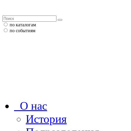
по каталогам
по событиям
О нас
История