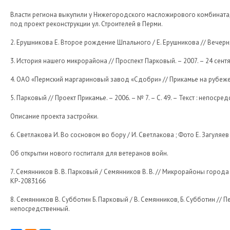
Власти региона выкупили у Нижегородского масложирового комбината, 
под проект реконструкции ул. Строителей в Перми.
2. Ерушникова Е. Второе рождение Шпального / Е. Ерушникова // Вечерняя 
3. История нашего микрорайона // Проспект Парковый. – 2007. – 24 сентяб
4. ОАО «Пермский маргариновый завод «Сдобри» // Прикамье на рубеже век
5. Парковый // Проект Прикамье. – 2006. – № 7. – С. 49. – Текст : непосре
Описание проекта застройки.
6. Светлакова И. Во сосновом во бору / И. Светлакова ; Фото Е. Загуляев /
Об открытии нового госпиталя для ветеранов войн.
7. Семянников В. В. Парковый / Семянников В. В. // Микрорайоны города Пе
КР-2083166
8. Семянников В. Субботин Б. Парковый / В. Семянников, Б. Субботин // Пер
непосредственный.