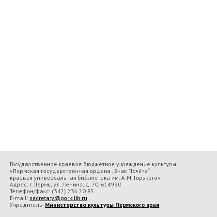
Государственное краевое бюджетное учреждение культуры
«Пермская государственная ордена „Знак Почёта“
краевая универсальная библиотека им. А. М. Горького»
Адрес: г.Пермь, ул. Ленина, д. 70, 614990
Телефон/факс:
(342) 236 20 85
E-mail:
secretary@gorkilib.ru
Учредитель:
Министерство культуры Пермского края