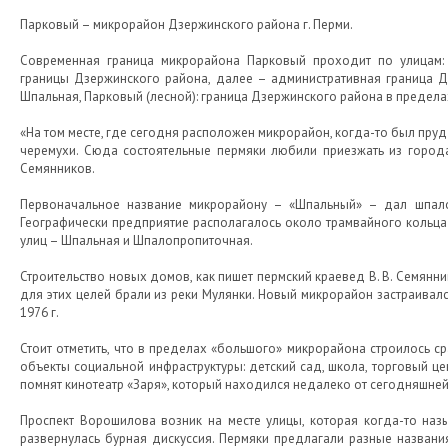
Парковый – микрорайон Дзержинского района г. Перми.
Современная граница микрорайона Парковый проходит по улицам: 
границы Дзержинского района, далее – административная граница Дз
Шпальная, Парковый (лесной): граница Дзержинского района в предела
«На том месте, где сегодня расположен микрорайон, когда-то был пруд 
черемухи. Сюда состоятельные пермяки любили приезжать из города
Семянников.
Первоначальное название микрорайону – «Шпальный» – дал шпал
Географически предприятие располагалось около трамвайного кольца 
улиц – Шпальная и Шпалопропиточная.
Строительство новых домов, как пишет пермский краевед В. В. Семянни
для этих целей брали из реки Мулянки. Новый микрорайон застраивал
1976 г.
Стоит отметить, что в пределах «большого» микрорайона строилось с
объекты социальной инфраструктуры: детский сад, школа, торговый ц
помнят кинотеатр «Заря», который находился недалеко от сегодняшней 
Проспект Ворошилова возник на месте улицы, которая когда-то наз
развернулась бурная дискуссия. Пермяки предлагали разные названия