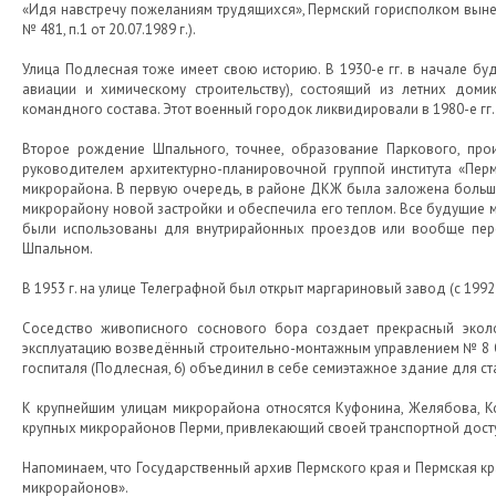
«Идя навстречу пожеланиям трудящихся», Пермский горисполком вын
№ 481, п.1 от 20.07.1989 г.).
Улица Подлесная тоже имеет свою историю. В 1930-е гг. в начале
авиации и химическому строительству), состоящий из летних дом
командного состава. Этот военный городок ликвидировали в 1980-е гг.
Второе рождение Шпального, точнее, образование Паркового, прои
руководителем архитектурно-планировочной группой института «Пер
микрорайона. В первую очередь, в районе ДКЖ была заложена больша
микрорайону новой застройки и обеспечила его теплом. Все будущие
были использованы для внутрирайонных проездов или вообще пере
Шпальном.
В 1953 г. на улице Телеграфной был открыт маргариновый завод (с 1992 г
Соседство живописного соснового бора создает прекрасный эколо
эксплуатацию возведённый строительно-монтажным управлением № 8 О
госпиталя (Подлесная, 6) объединил в себе семиэтажное здание для с
К крупнейшим улицам микрорайона относятся Куфонина, Желябова, 
крупных микрорайонов Перми, привлекающий своей транспортной досту
Напоминаем, что Государственный архив Пермского края и Пермская кр
микрорайонов».