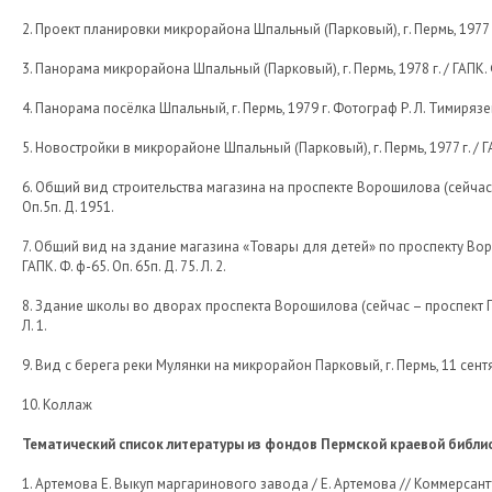
2. Проект планировки микрорайона Шпальный (Парковый), г. Пермь, 1977 г. 
3. Панорама микрорайона Шпальный (Парковый), г. Пермь, 1978 г. / ГАПК. Ф.
4. Панорама посёлка Шпальный, г. Пермь, 1979 г. Фотограф Р. Л. Тимирязев / 
5. Новостройки в микрорайоне Шпальный (Парковый), г. Пермь, 1977 г. / ГАП
6. Общий вид строительства магазина на проспекте Ворошилова (сейчас – 
Оп.5п. Д. 1951.
7. Общий вид на здание магазина «Товары для детей» по проспекту Воро
ГАПК. Ф. ф-65. Оп. 65п. Д. 75. Л. 2.
8. Здание школы во дворах проспекта Ворошилова (сейчас – проспект Парко
Л. 1.
9. Вид с берега реки Мулянки на микрорайон Парковый, г. Пермь, 11 сентяб
10. Коллаж
Тематический список литературы из фондов Пермской краевой библиот
1. Артемова Е. Выкуп маргаринового завода / Е. Артемова // Коммерсантъ-