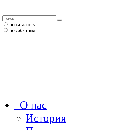
по каталогам
по событиям
О нас
История