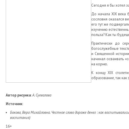
Сегодня я бы хотел з
До начала XIX века б
сословия оказался ве
его тут же подвергал
изучению естественных
польза? Как ты будеш
Практически до сер
богослужебные тексты
и Священной истории
начинал осваивать «
на корню.
К концу XIX столети
образование, так как
Автор рисунка
:
А. Суевалова
Источник
:
Бокова, Вера Михайловна. Честное слово дороже денег : как воспитывались 
воспитания)
16+