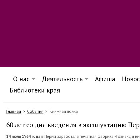
О нас
Деятельность
Афиша
Новос
Библиотеки края
Главная
События
Книжная полка
60 лет со дня введения в эксплуатацию Пе
14 июля 1964 года
в Перми заработала печатная фабрика «Гознак», и и