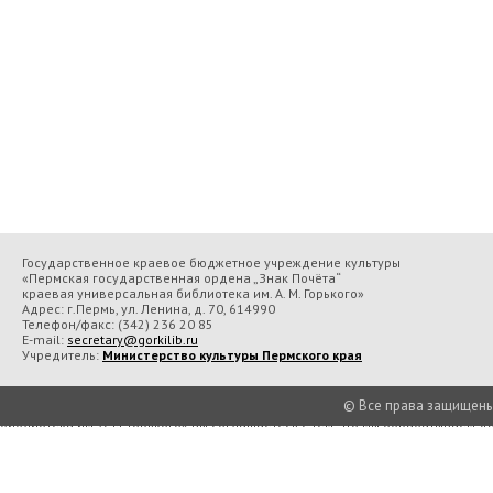
Государственное краевое бюджетное учреждение культуры
«Пермская государственная ордена „Знак Почёта“
краевая универсальная библиотека им. А. М. Горького»
Адрес: г.Пермь, ул. Ленина, д. 70, 614990
Телефон/факс:
(342) 236 20 85
E-mail:
secretary@gorkilib.ru
Учредитель:
Министерство культуры Пермского края
© Все права защищены П
Во время посещения сайта Государственное краевое бюджетное учреждение 
библиотека им. А. М. Горького» вы соглашаетесь с тем, что мы обрабатываем
Подробнее..
Принять