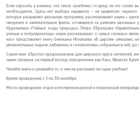
Если спросить у ученика, что такое «учебник», то вряд ли это слово 
необходимое. Здесь нет выбора «нравится – не нравится»: «нужно» 
которые расширяют школьную программу, рассматривают науки с ориги
сведения и занимательные факты, оставшиеся за рамками школьных уч
Нудельмана «Тайные ходы природы», Петра Образцова «Удивительны
ученые и популяризаторы науки рассказывают о самых сложных явлен
нас» представляет книгу Емельяна Игнатьева «В царстве смекалки, и
увлекательные задачи, лабиринты и головоломки, собранные в ней, до с
Серия книг «Просто» предназначена для широкого круга читателей, и
такие сложные, на первый взгляд определения, как Хаос, Фрактал, Крип
Читайте книги и узнавайте то, о чем не расскажет ни один учебник!
Время проведения: с 5 по 30 сентября
Место проведения: отдел естественнонаучной и технической литературы