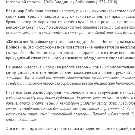
гротескной «Москвы 2042» Владимиру Войновичу (1932‒2018).
Владимир Войнович прожил непростую жизнь, ему «понесчастилось» 
своих книг. Вряд ли найдется другой такой писатель, так ярко рисую
Ярким примером характера писателя служат его строки из предисло
Верховного Совета СССР о возвращении мне отнятого звания пока назвать н
не сомневаюсь, что в каком-нибудь из посмертных изданий эта дата будет
«Жизнь и необычайные приключения солдата Ивана Чонкина», на выстав
Войновича. Это «остросюжетное повествование начинается за нескольк
солдат Иван Чонкин, вокруг которого разворачиваются самые невероят
причудливый сплав страшного и смешного, абсурдного и упорядоченног
Не менее интересна и поздняя работа автора – роман «Монументальна
юмор узнаваем, в том числе за счет классического приема русской л
значащие. Там в какой-то период одновременно сосуществовали началь
заведующий отделом народного образования Богдан Филиппович Нечитайло
Писатель был разносторонним человеком, а его творческий манифес
издательства «Центр книги Рудомино». Название говорит само за себя: в и
другие, стихи, и даже песни. К некоторым разделам автор дает предислов
конца восьмидесятых годов двадцатого века, названных перестройкой. Чита
использован прием самой простейшей аллегории. Пароход – Советский Сою
книга – Капитал
».
Эти и многие другие книги, а также статьи из периодических изданий, жд