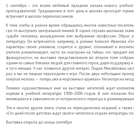
1 сентября ‒ это всеми любимый праздник начала нового учебного
преподавателей. Традиционно в этот день в школах проходят торже
встречают в школах первоклассников.
К теме учебы в разное время обращались многие известные писатели
где-то выступало центральной линией. В одних случаях школьная скамь
судьбе человека, вынужденная или выбранная профессия. Образ уч
литературу. Он встречается, например, в романе Алексея Иванова «Ге
характеры своих учеников, ссорится и дружит, сплачивает и воспит
учителя романтизируют, часто он «настроен на тайну», что придает ем
французского», на выставке представленном во втором томе собрани
одним из самых близких людей для главного героя, даря поддержку и 
и того меньше. У нас появился другой интерес. Лидия Михайловна за
раз, и мы не мешкая переходили к игре. После двух небольших проигр
покупал молоко — теперь уже в мороженых кружках». Несмотря на неод
Помимо художественных книг на выставке читателей ждет коллект
нормам в учебной литературе 1900‒2000 годов. В ней «показан бо
меняющееся в зависимости от исторического периода и доминирующих
Эти и многие другие книги, статьи из периодических изданий, а такж
«Сто дней после детства» ждут своего читателя в отделе литературы по 
Выставка открыта до конца сентября.