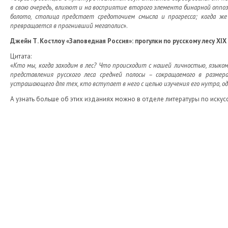
в свою очередь, влияют и на восприятие второго элемента бинарной оппоз
болото, столица предстает средоточием смысла и прогресса; когда ж
превращается в прогнивший мегаполис
».
Джейн Т. Костлоу «Заповедная Россия»: прогулки по русскому лесу XIX
Цитата:
«
Кто мы, когда заходим в лес? Что происходит с нашей личностью, язык
представления русского леса средней полосы – сокращаемого в размер
устрашающего для тех, кто вступает в него с целью изучения его нутра, о
А узнать больше об этих изданиях можно в отделе литературы по искусст