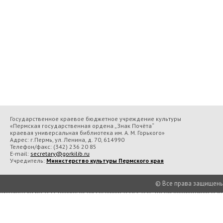
Государственное краевое бюджетное учреждение культуры
«Пермская государственная ордена „Знак Почёта“
краевая универсальная библиотека им. А. М. Горького»
Адрес: г.Пермь, ул. Ленина, д. 70, 614990
Телефон/факс:
(342) 236 20 85
E-mail:
secretary@gorkilib.ru
Учредитель:
Министерство культуры Пермского края
© Все права защищены П
Во время посещения сайта Государственное краевое бюджетное учреждение 
библиотека им. А. М. Горького» вы соглашаетесь с тем, что мы обрабатываем
Подробнее..
Принять