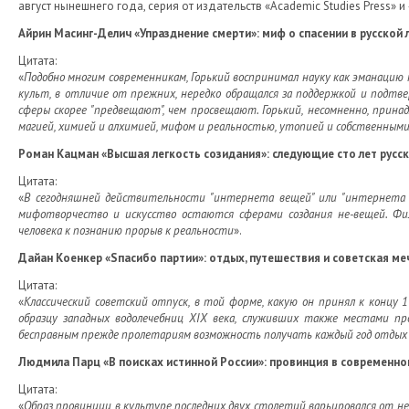
август нынешнего года, серия от издательств «Academic Studies Press»
Айрин Масинг-Делич «Упразднение смерти»: миф о спасении в русской 
Цитата:
«
Подобно многим современникам, Горький воспринимал науку как эманацию н
культ, в отличие от прежних, нередко обращался за поддержкой и подтвер
сферы скорее "предвещают", чем просвещают. Горький, несомненно, прин
магией, химией и алхимией, мифом и реальностью, утопией и собственны
Роман Кацман «Высшая легкость созидания»: следующие сто лет русс
Цитата:
«
В сегодняшней действительности "интернета вещей" или "интернета в
мифотворчество и искусство остаются сферами создания не-вещей. Фил
человека к познанию прорыв к реальности
».
Дайан Коенкер «Sпасибо партии»: отдых, путешествия и советская ме
Цитата:
«
Классический советский отпуск, в той форме, какую он принял к концу 19
образцу западных водолечебниц XIX века, служивших также местами пр
бесправным прежде пролетариям возможность получать каждый год отдых и
Людмила Парц «В поисках истинной России»: провинция в современн
Цитата:
«
Образ провинции в культуре последних двух столетий варьировался от н