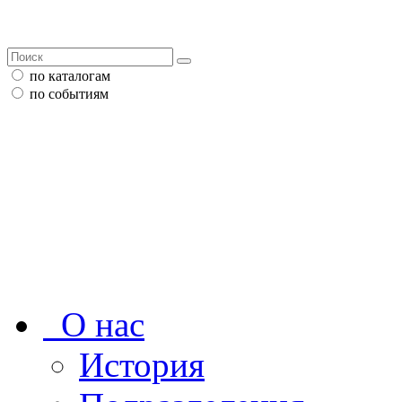
по каталогам
по событиям
О нас
История