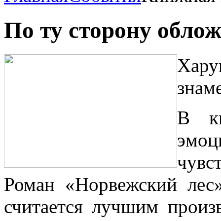
По ту сторону обло
​Хар
знам
В к
эмоц
чувс
Роман «Норвежский лес
считается лучшим произ