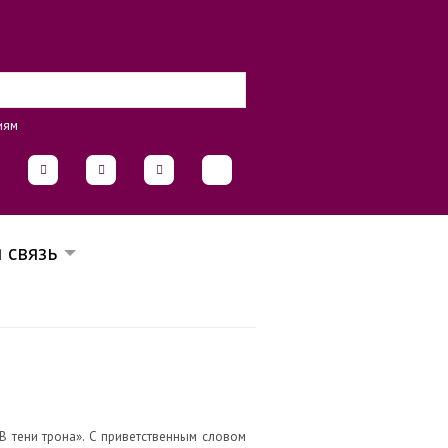
иям
 связь
«В тени трона». С приветственным словом