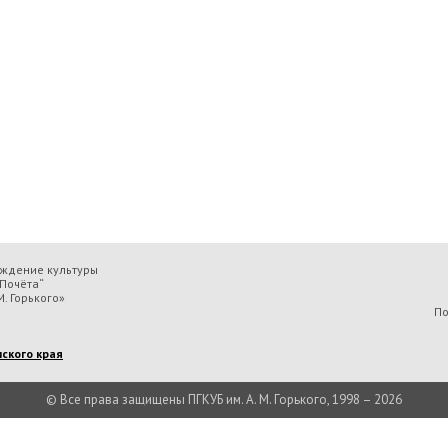
еждение культуры
Почёта“
. Горького»
По
ского края
© Все права защищены ПГКУБ им. А. М. Горького, 1998 – 2026
льтуры «Пермская государственная ордена „Знак Почёта“ краевая универсальн