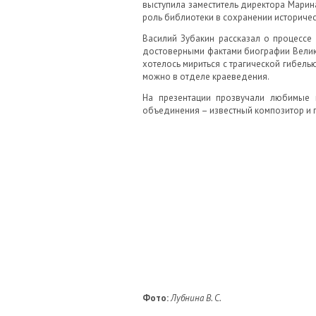
выступила заместитель директора Марин
роль библиотеки в сохранении историче
Василий Зубакин рассказал о процессе 
достоверными фактами биографии Велико
хотелось мириться с трагической гибель
можно в отделе краеведения.
На презентации прозвучали любимые 
объединения – известный композитор и п
Фото:
Лубнина В. С.