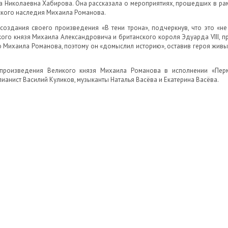
а Николаевна Хабирова. Она рассказала о мероприятиях, прошедших в рам
ского наследия Михаила Романова.
создания своего произведения «В тени трона», подчеркнув, что это «не 
го князя Михаила Александровича и британского короля Эдуарда VIII, при
ю Михаила Романова, поэтому он «домыслил историю», оставив героя живым
произведения Великого князя Михаила Романова в исполнении «Пермс
ианист Василий Куликов, музыканты Наталья Васёва и Екатерина Васёва.