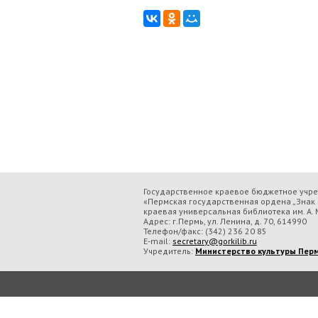
Государственное краевое бюджетное учр
«Пермская государственная ордена „Знак 
краевая универсальная библиотека им. А. М
Адрес: г.Пермь, ул. Ленина, д. 70, 614990
Телефон/факс:
(342) 236 20 85
E-mail:
secretary@gorkilib.ru
Учредитель:
Министерство культуры Перм
Во время посещения сайта Государственное краевое бюджетное учреждение ку
обрабатываем данные с использованием метрических программ.
Подробнее..
Принять