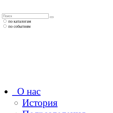
по каталогам
по событиям
О нас
История