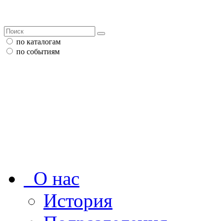
по каталогам
по событиям
О нас
История