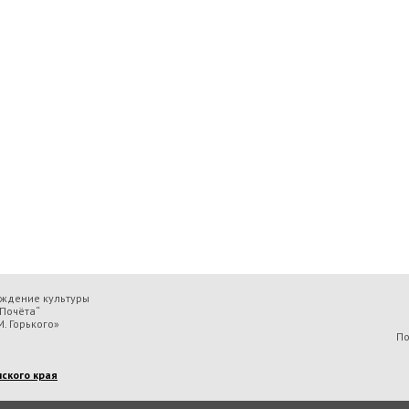
еждение культуры
Почёта“
. Горького»
По
ского края