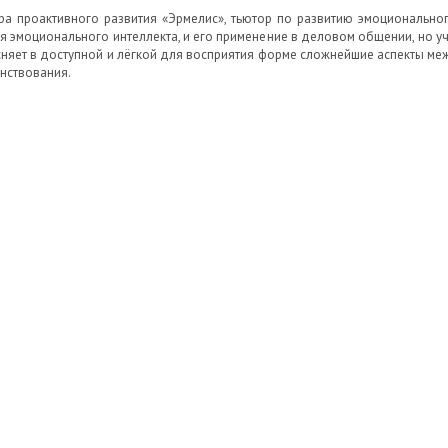
а проактивного развития «Эрмелис», тьютор по развитию эмоциональног
я эмоционального интеллекта, и его применение в деловом общении, но уч
няет в доступной и лёгкой для восприятия форме сложнейшие аспекты ме
нствования.