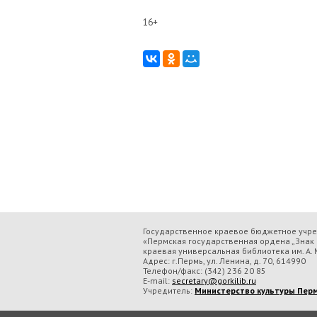
16+
Государственное краевое бюджетное учр
«Пермская государственная ордена „Знак 
краевая универсальная библиотека им. А. М
Адрес: г.Пермь, ул. Ленина, д. 70, 614990
Телефон/факс:
(342) 236 20 85
E-mail:
secretary@gorkilib.ru
Учредитель:
Министерство культуры Перм