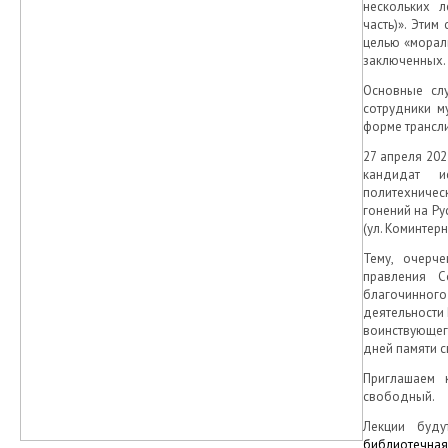
нескольких л
часть)». Эти
целью «морал
заключенных.
Основные сл
сотрудники м
форме трансли
27 апреля 202
кандидат и
политехничес
гонений на Ру
(ул. Коминтерна
Тему, очерч
правления С
благочинного
деятельности
воинствующег
дней памяти с
Приглашаем 
свободный.
Лекции буд
библиотечная 