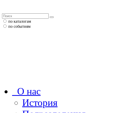
по каталогам
по событиям
О нас
История