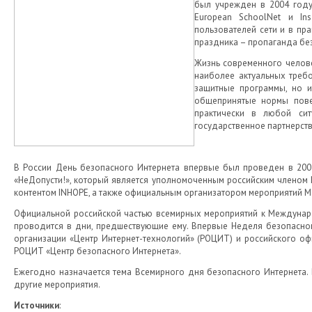
был учрежден в 2004 году
European SchoolNet и In
пользователей сети и в пр
праздника – пропаганда бе
Жизнь современного челове
наиболее актуальных требо
защитные программы, но и
общепринятые нормы пове
практически в любой сит
государственное партнерств
В России День безопасного Интернета впервые был проведен в 200
«НеДопусти!», который является уполномоченным российским членом 
контентом INHOPE, а также официальным организатором мероприятий М
Официальной российской частью всемирных мероприятий к Междунаро
проводится в дни, предшествующие ему. Впервые Неделя безопасно
организации «Центр Интернет-технологий» (РОЦИТ) и российского офи
РОЦИТ «Центр безопасного Интернета».
Ежегодно назначается тема Всемирного дня безопасного Интернета. 
другие мероприятия.
Источники
: