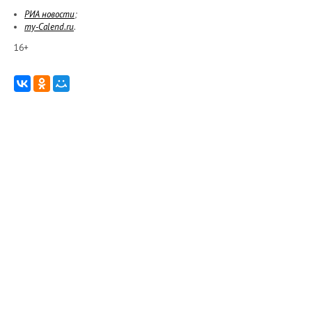
РИА новости
;
my-Calend.ru
.
16+