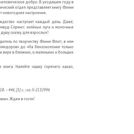
е человеческое добро. В уходящем году в
ческий отдел представляет книгу Фэнни
ет новогоднее настроение.
ождество наступает каждый день. Даже,
лмвуд-Спрингс зелёные луга и молочные
душу сказку для взрослых!
итель по творчеству Фэнни Флэгг, в нем
помидоров» до «На бензоколонке только
 и вере в ближних, о маленьких и больших
 книга. Налейте чашку горячего какао,
 – 446, [1] с. : ил.
II-2132996
ки». Ждем в гости!