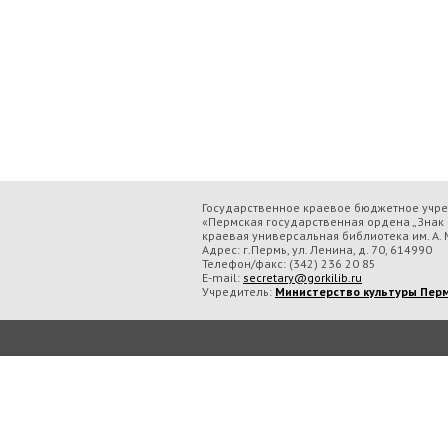
Государственное краевое бюджетное учр
«Пермская государственная ордена „Знак 
краевая универсальная библиотека им. А. М
Адрес: г.Пермь, ул. Ленина, д. 70, 614990
Телефон/факс:
(342) 236 20 85
E-mail:
secretary@gorkilib.ru
Учредитель:
Министерство культуры Перм
Во время посещения сайта Государственное краевое бюджетное учреждение ку
обрабатываем данные с использованием метрических программ.
Подробнее..
Принять