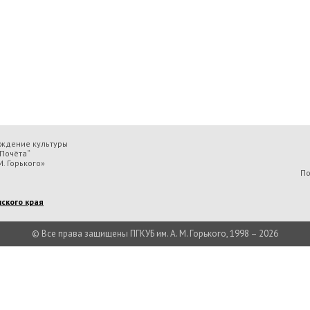
еждение культуры
Почёта“
. Горького»
По
ского края
© Все права защищены ПГКУБ им. А. М. Горького, 1998 – 2026
льтуры «Пермская государственная ордена „Знак Почёта“ краевая универсальн