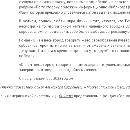
окунуться в зимнюю сказку, поверить в волшебство и в просто
рубрике «По ту сторону обложки» Информационно-библиографи
Флэгг, которая прекрасно справляется с этой задачей, поднима
В уютном, полном любви мире Фэнни Флэгг, кажется, что Р
несмотря на то, что за окном жителей маленького городка Э
коровы, сложно представить себе более добрую, согревающую 
Роман «О чём весь город говорит» – это своеобразный путевод
собрались герои из многих ее книг – от «Жареных зеленых 
девушки». Эта книга о крепости кровных уз, о дружбе, о помощи
победах.
«О чём весь город говорит» – атмосферная и увлекательная
завернитесь в плед – наслаждайтесь чтением!
С наступающим вас 2022 годом!
/ Фэнни Флэгг ; [пер. с англ. Александра Сафронова]. – Москва : Фантом Пресс, 2018.
дения американской писательницы
Ф. Флэгг
представлены в фондах «Горьков