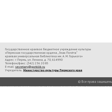
Государственное краевое бюджетное учреждение культуры
«Пермская государственная ордена „Знак Почёта“
краевая универсальная библиотека им. А. М. Горького»
Адрес: г.Пермь, ул. Ленина, д. 70, 614990
Телефон/факс:
(342) 236 20 85
E-mail:
secretary@gorkilib.ru
Учредитель:
Министерство культуры Пермского края
© Все права защищены П
Во время посещения сайта Государственное краевое бюджетное учреждение 
библиотека им. А. М. Горького» вы соглашаетесь с тем, что мы обрабатываем
Подробнее..
Принять