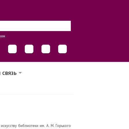
иям
 связь
скусству библиотеки им. А. М. Горького