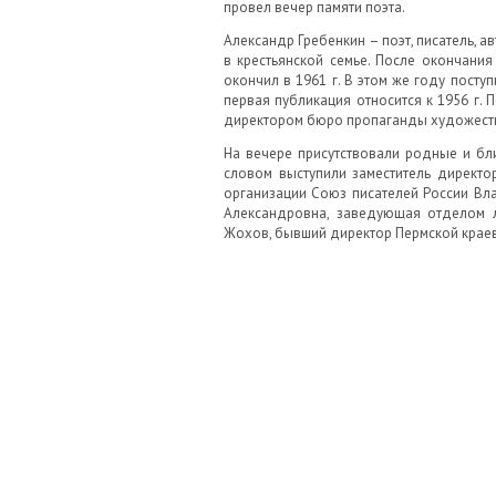
провел вечер памяти поэта.
Александр Гребенкин – поэт, писатель, 
в крестьянской семье. После окончани
окончил в 1961 г. В этом же году посту
первая публикация относится к 1956 г. 
директором бюро пропаганды художестве
На вечере присутствовали родные и бл
словом выступили заместитель директо
организации Союз писателей России Вл
Александровна, заведующая отделом л
Жохов, бывший директор Пермской краево