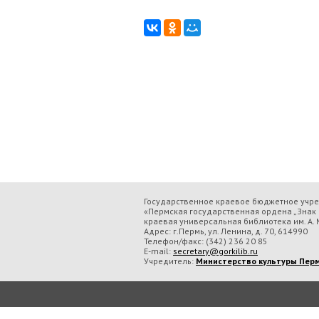
Государственное краевое бюджетное учр
«Пермская государственная ордена „Знак 
краевая универсальная библиотека им. А. М
Адрес: г.Пермь, ул. Ленина, д. 70, 614990
Телефон/факс:
(342) 236 20 85
E-mail:
secretary@gorkilib.ru
Учредитель:
Министерство культуры Перм
Во время посещения сайта Государственное краевое бюджетное учреждение ку
обрабатываем данные с использованием метрических программ.