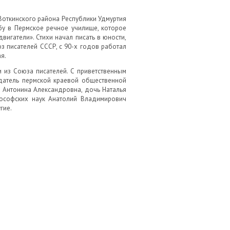
 Воткинского района Республики Удмуртия
бу в Пермское речное училище, которое
вигатели». Стихи начал писать в юности,
юз писателей СССР, с 90-х годов работал
я.
 из Союза писателей. С приветственным
едатель пермской краевой общественной
 Антонина Александровна, дочь Наталья
лософских наук Анатолий Владимирович
гие.