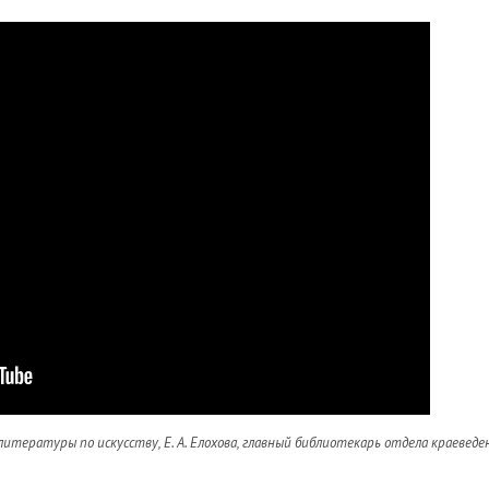
литературы по искусству, Е. А. Елохова, главный библиотекарь отдела краеведе