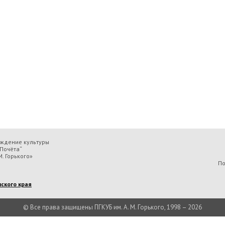
еждение культуры
Почёта“
. Горького»
По
ского края
© Все права защищены ПГКУБ им. А. М. Горького, 1998 – 2026
льтуры «Пермская государственная ордена „Знак Почёта“ краевая универсальн