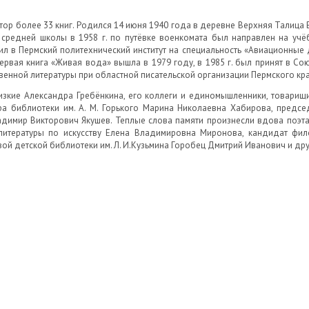
автор более 33 книг. Родился 14 июня 1940 года в деревне Верхняя Талица
я средней школы в 1958 г. по путёвке военкомата был направлен на учё
пил в Пермский политехнический институт на специальность «Авиационные д
Первая книга «Живая вода» вышла в 1979 году, в 1985 г. был принят в Со
нной литературы при областной писательской организации Пермского кра
изкие Александра Гребёнкина, его коллеги и единомышленники, товарищи
ра библиотеки им. А. М. Горького Марина Николаевна Хабирова, предс
адимир Викторович Якушев. Теплые слова памяти произнесли вдова поэта
итературы по искусству Елена Владимировна Миронова, кандидат фи
й детской библиотеки им. Л. И.Кузьмина Горобец Дмитрий Иванович и дру