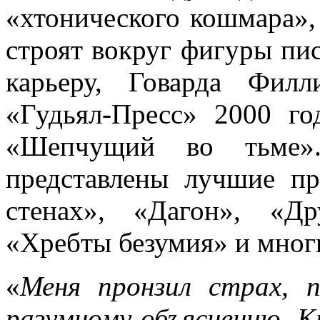
«хтонического кошмара»,
строят вокруг фигуры пи
карьеру, Говарда Филл
«Гудьял-Пресс» 2000 г
«Шепчущий во тьме».
представлены лучшие пр
стенах», «Дагон», «Д
«Хребты безумия» и мног
«
Меня пронзил страх, п
разумному объяснению. К