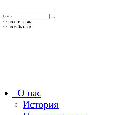
по каталогам
по событиям
О нас
История