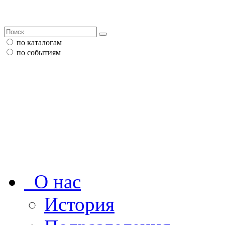
по каталогам
по событиям
О нас
История