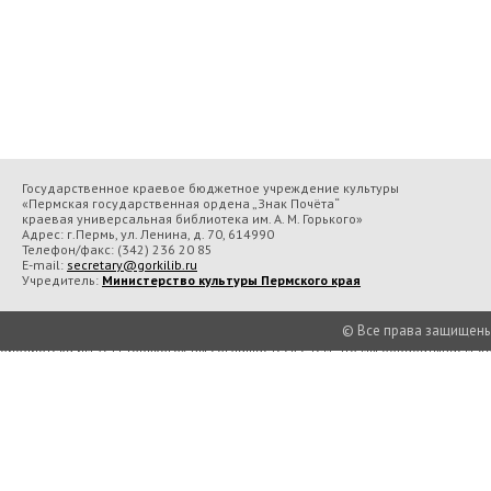
Государственное краевое бюджетное учреждение культуры
«Пермская государственная ордена „Знак Почёта“
краевая универсальная библиотека им. А. М. Горького»
Адрес: г.Пермь, ул. Ленина, д. 70, 614990
Телефон/факс:
(342) 236 20 85
E-mail:
secretary@gorkilib.ru
Учредитель:
Министерство культуры Пермского края
© Все права защищены П
Во время посещения сайта Государственное краевое бюджетное учреждение 
библиотека им. А. М. Горького» вы соглашаетесь с тем, что мы обрабатываем
Подробнее..
Принять
Есть в