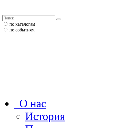
по каталогам
по событиям
О нас
История