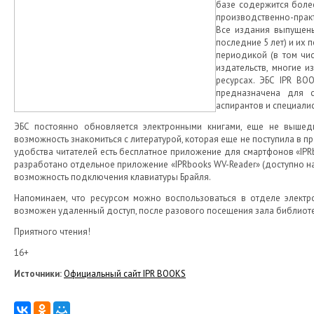
базе содержится более
производственно-прак
Все издания выпущены
последние 5 лет) и их
периодикой (в том чи
издательств, многие 
ресурсах. ЭБС IPR B
предназначена для с
аспирантов и специали
ЭБС постоянно обновляется электронными книгами, еще не вышедш
возможность знакомиться с литературой, которая еще не поступила в 
удобства читателей есть бесплатное приложение для смартфонов «IPRbo
разработано отдельное приложение «IPRbooks WV-Reader» (доступно на
возможность подключения клавиатуры Брайля.
Напоминаем, что ресурсом можно воспользоваться в отделе электро
возможен удаленный доступ, после разового посещения зала библиотек
Приятного чтения!
16+
Источники:
Официальный сайт IPR BOOKS