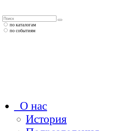
по каталогам
по событиям
О нас
История