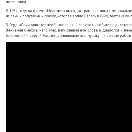
постановки.
В 1982 году на фирме «Мелодия» выходит грампластинка с музыкально
из самых популярных сказок, которая воплощалась в кино, театре, в кук
З. Герд: «Сочинили этот необыкновенный спектакль любители, дилетанты.
Вениамин Смехов, например, написавший все слова и диалогов и песен
Берковский и Сергей Никитин, сочинившие всю музыку, – научные работн