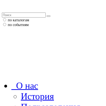
по каталогам
по событиям
О нас
История