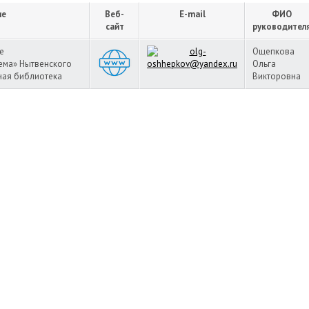
ие
Веб-
E-mail
ФИО
сайт
руководител
е
Ощепкова
ема» Нытвенского
Ольга
ная библиотека
Викторовна