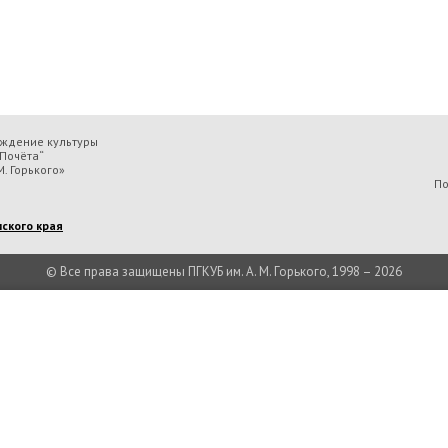
еждение культуры
Почёта“
. Горького»
По
ского края
© Все права защищены ПГКУБ им. А. М. Горького, 1998 – 2026
та Государственное краевое бюджетное учреждение культуры «П
“ краевая универсальная библиотека им. А. М. Горького» вы соглаш
обрабатываем данные с использованием метрических программ.
Подробнее..
Принять
Есть вопрос?