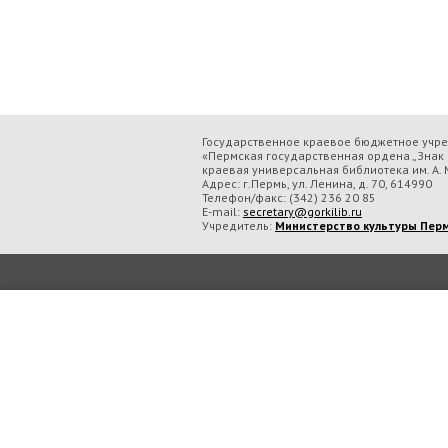
Государственное краевое бюджетное учр
«Пермская государственная ордена „Знак 
краевая универсальная библиотека им. А. М
Адрес: г.Пермь, ул. Ленина, д. 70, 614990
Телефон/факс:
(342) 236 20 85
E-mail:
secretary@gorkilib.ru
Учредитель:
Министерство культуры Перм
Во время посещения сай
ордена „Знак Почёта