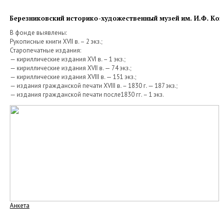
Березниковский историко-художественный музей им. И.Ф. К
В фонде выявлены:
Рукописные книги XVII в. – 2 экз.;
Старопечатные издания:
— кириллические издания XVI в. – 1 экз.;
— кириллические издания XVII в. — 74 экз.;
— кириллические издания XVIII в. — 151 экз.;
— издания гражданской печати XVIII в. – 1830 г. — 187 экз.;
— издания гражданской печати после1830 гг. – 1 экз.
Анкета