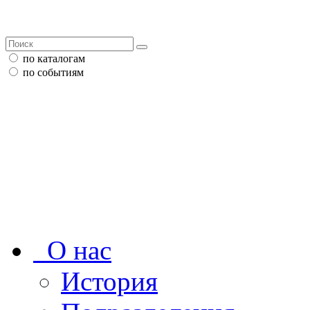
по каталогам
по событиям
О нас
История