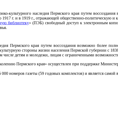
рико-культурного наследия Пермского края путем воссоздания
о 1917 г. и в 1919 г., отражающей общественно-политическую и
ную библиотеку
» (ПЭБ) свободный доступ к электронным копия
вья.
ледия Пермского края путем воссоздания возможно более пол
ультурную стороны жизни населения Пермской губернии с 1838 
ом числе детям и молодежи, лицам с ограниченными возможност
колению Пермского края» осуществлен при поддержке Министер
 000 номеров газеты (59 годовых комплектов) и является самой