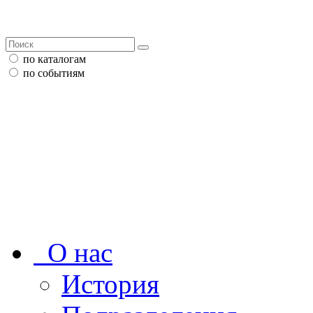
по каталогам
по событиям
О нас
История