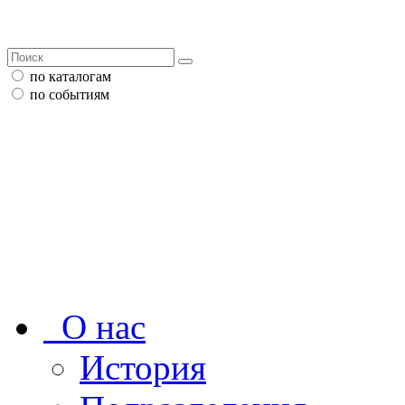
по каталогам
по событиям
О нас
История