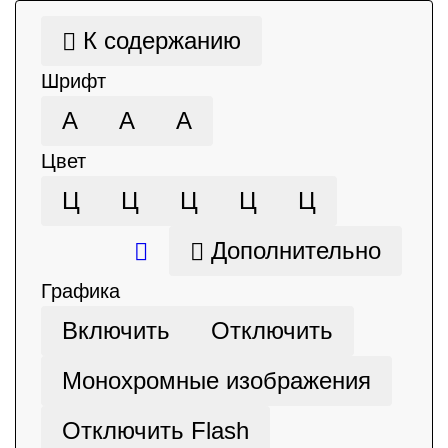
К содержанию
Шрифт
А
А
А
Цвет
Ц
Ц
Ц
Ц
Ц
Дополнительно
Графика
Включить
Отключить
Монохромные изображения
Отключить Flash