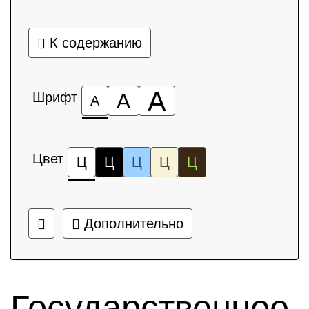
К содержанию
А
Шрифт
А
А
Цвет
Ц
Ц
Ц
Ц
Ц
Дополнительно
Государственное