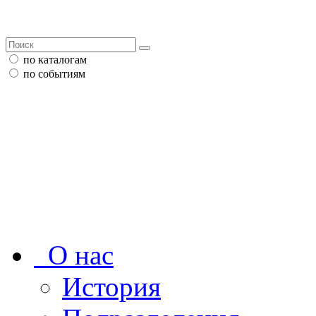
по каталогам
по событиям
О нас
История