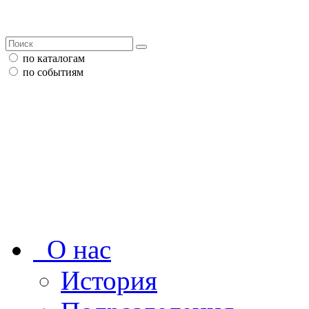
по каталогам
по событиям
О нас
История