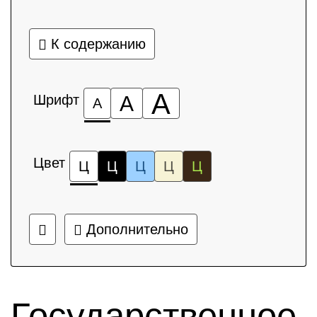
К содержанию
А
Шрифт
А
А
Цвет
Ц
Ц
Ц
Ц
Ц
Дополнительно
Государственное