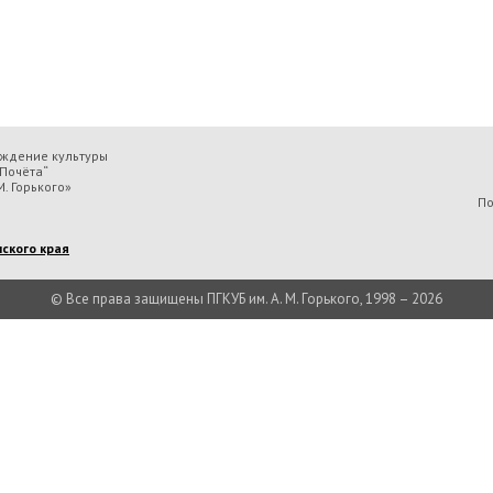
еждение культуры
Почёта“
. Горького»
По
ского края
© Все права защищены ПГКУБ им. А. М. Горького, 1998 – 2026
льтуры «Пермская государственная ордена „Знак Почёта“ краевая универсальн
Есть вопрос?