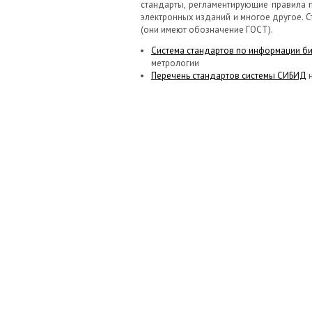
стандарты, регламентирующие правила 
электронных изданий и многое другое. 
(они имеют обозначение ГОСТ).
Система стандартов по информации б
метрологии
Перечень стандартов системы СИБИД
н