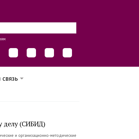
иям
 связь
у делу (СИБИД)
ические и организационно-методические