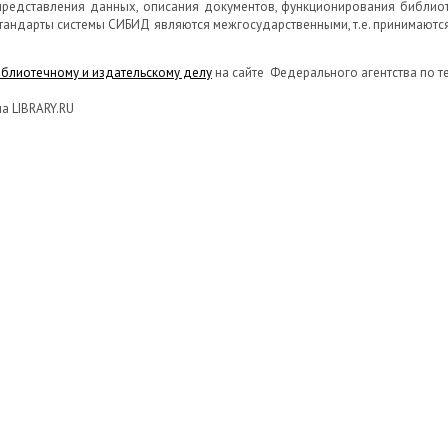
представления данных, описания документов, функционирования библи
Стандарты системы СИБИД являются межгосударственными, т.е. принимаются
иблиотечному и издательскому делу
на сайте Федерального агентства по т
а LIBRARY.RU