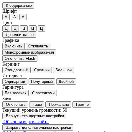
К содержанию
Шрифт
А
А
А
Цвет
Ц
Ц
Ц
Ц
Ц
Дополнительно
Графика
Включить
Отключить
Монохромные изображения
Отключить Flash
Кернинг
Стандартный
Средний
Большой
Интервал
Одинарный
Полуторный
Двойной
Гарнитура
Без засечек
С засечками
Звук
Отключить
Тише
Нормально
Громче
Текущий уровень громкости:
50
Вернуть стандартные настройки
Обычная версия сайта
Закрыть дополнительные настройки