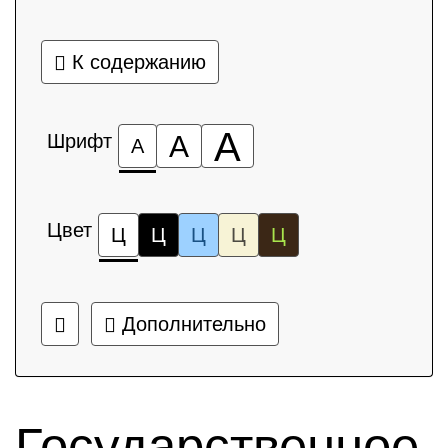
К содержанию
А
Шрифт
А
А
Цвет
Ц
Ц
Ц
Ц
Ц
Дополнительно
Государственное