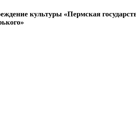
реждение культуры «Пермская государст
рького»