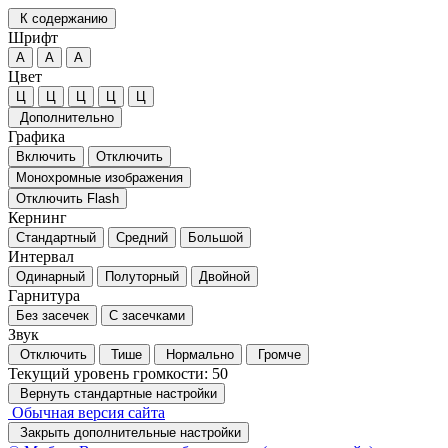
К содержанию
Шрифт
А
А
А
Цвет
Ц
Ц
Ц
Ц
Ц
Дополнительно
Графика
Включить
Отключить
Монохромные изображения
Отключить Flash
Кернинг
Стандартный
Средний
Большой
Интервал
Одинарный
Полуторный
Двойной
Гарнитура
Без засечек
С засечками
Звук
Отключить
Тише
Нормально
Громче
Текущий уровень громкости:
50
Вернуть стандартные настройки
Обычная версия сайта
Закрыть дополнительные настройки