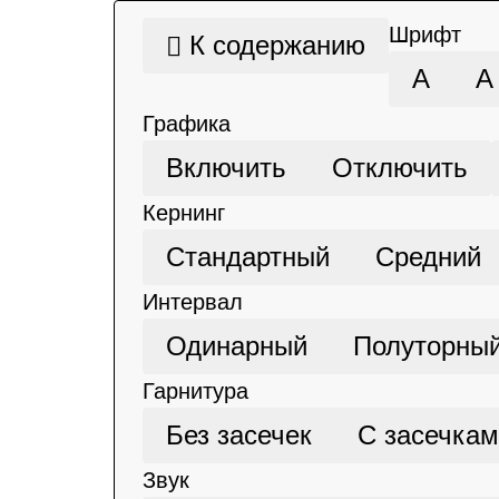
Шрифт
К содержанию
А
А
Графика
Включить
Отключить
Кернинг
Стандартный
Средний
Интервал
Одинарный
Полуторны
Гарнитура
Без засечек
С засечка
Звук