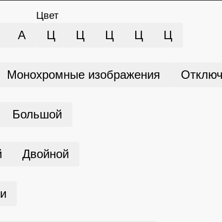
Цвет
А
Ц
Ц
Ц
Ц
Ц
Монохромные изображения
Отключ
Большой
й
Двойной
ми