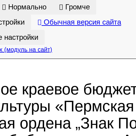
Нормально
Громче
стройки
Обычная версия сайта
 настройки
 (модуль на сайт)
ное краевое бюдже
ультуры «Пермская
ая ордена „Знак По