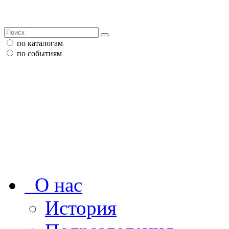
по каталогам
по событиям
О нас
История