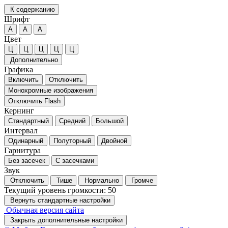
К содержанию
Шрифт
А
А
А
Цвет
Ц
Ц
Ц
Ц
Ц
Дополнительно
Графика
Включить
Отключить
Монохромные изображения
Отключить Flash
Кернинг
Стандартный
Средний
Большой
Интервал
Одинарный
Полуторный
Двойной
Гарнитура
Без засечек
С засечками
Звук
Отключить
Тише
Нормально
Громче
Текущий уровень громкости:
50
Вернуть стандартные настройки
Обычная версия сайта
Закрыть дополнительные настройки