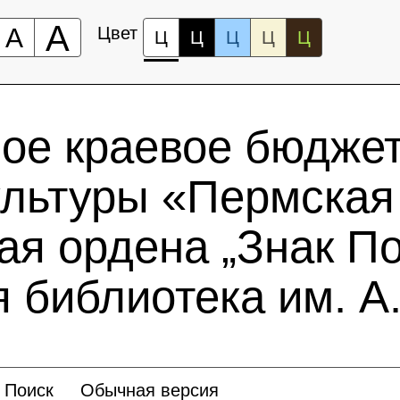
А
А
Цвет
Ц
Ц
Ц
Ц
Ц
ное краевое бюдже
ультуры «Пермская
ая ордена „Знак По
 библиотека им. А.
Поиск
Обычная версия