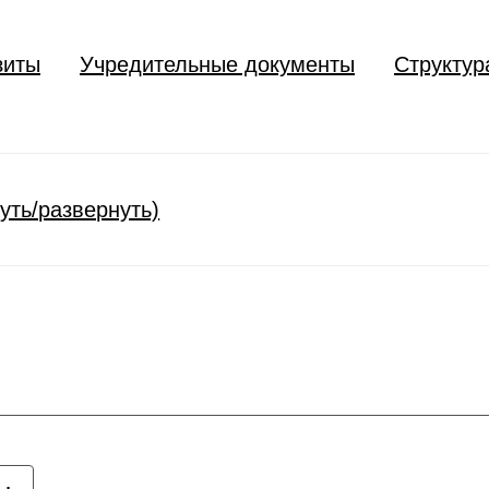
зиты
Учредительные документы
Структур
уть/развернуть)