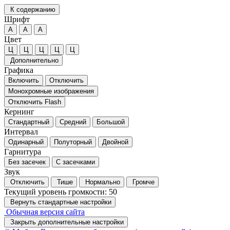
К содержанию
Шрифт
А
А
А
Цвет
Ц
Ц
Ц
Ц
Ц
Дополнительно
Графика
Включить
Отключить
Монохромные изображения
Отключить Flash
Кернинг
Стандартный
Средний
Большой
Интервал
Одинарный
Полуторный
Двойной
Гарнитура
Без засечек
С засечками
Звук
Отключить
Тише
Нормально
Громче
Текущий уровень громкости:
50
Вернуть стандартные настройки
Обычная версия сайта
Закрыть дополнительные настройки